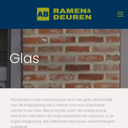
Glas
Wij bieden u een ruime keuze voor het glas, afhankelijk
van de toepassing die u wenst voor een bepaalde
ruimte in uw huis. Stel je bij elk raam de vraag wat je
wenst en wat elke ruit moet opleveren en ontwerp zo je
eigen beglazing, die volkomen aan jouw verwachtingen
voledoet.