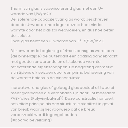
Thermisch glas is superisolerend glas met een U-
waarde van 1,1W/m2.K
De isolerende capaciteit van glas wordt beschreven
door de U-waarde: hoe lager deze is hoe minder
warmte door het glas zal wegvloeien, en dus hoe beter
de isolatie.
Enkel glas heeft een U-waarde van +/- 5,5W/m2.K
Bij zonwerende beglazing of 4-seizoensglas wordt aan
(de binnenzijde) de buitenkant een coating aangebracht
met goede zonwerende en uitstekende warmte
reflecterende eigenschappen. De beglazing kenmerkt
zich tijdens elk seizoen door een prima beheersing van
de warmte balans in de binnenruimte.
Inbraakwerend glas of gelaagd glas bestaat uit twee of
meer glasbladen die verbonden zijn door 1 of meerdere
PVB-folies (Polyvinybutyral)). Deze constructie hanteert
hetzelfde principe als een structurele stabiliteit in geval
van breuk waarbij het voorwerp dat de breuk
veroorzaakt wordt tegengehouden
(=doorvalbeveiliging)