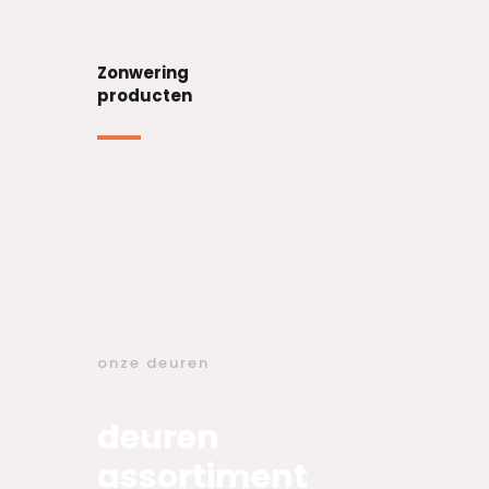
Zonwering
producten
onze deuren
deuren
assortiment