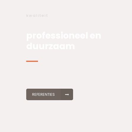
kwaliteit
professioneel en
duurzaam
REFERENTIES