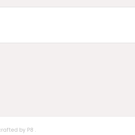
crafted by
P8
.