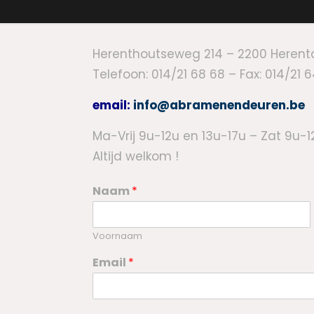
Herenthoutseweg 214 – 2200 Herent
Telefoon: 014/21 68 68 – Fax: 014/21 
email:
info@abramenendeuren.be
Ma-Vrij 9u-12u en 13u-17u – Zat 9u-1
Altijd welkom !
Naam
*
Voornaam
Email
*