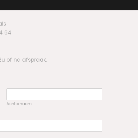
als
64 64
2u of na afspraak.
Achternaam