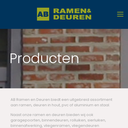
Producten
AB Ramen en Deuren biedt een uitgebreid assortiment
aan ramen, deuren in hout, pvc of aluminium en staal.
Naast onze ramen en deuren bieden wij ook
garagepoorten, binnendeuren, rolluiken, sierluiken,
binnenafwerking, vliegenramen, vliegendeuren